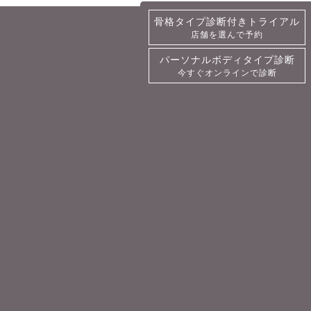
骨格タイプ診断付きトライアル
骨格タイプ診断付きトライアル
店舗を選んで予約
詳細・予約
パーソナルボディタイプ診断
パーソナルボディタイプ診断
今すぐオンラインで診断
今すぐオンラインで診断