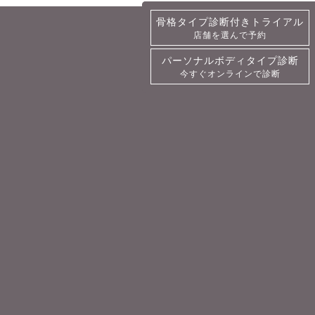
骨格タイプ診断付きトライアル
骨格タイプ診断付きトライアル
店舗を選んで予約
詳細・予約
パーソナルボディタイプ診断
パーソナルボディタイプ診断
今すぐオンラインで診断
今すぐオンラインで診断