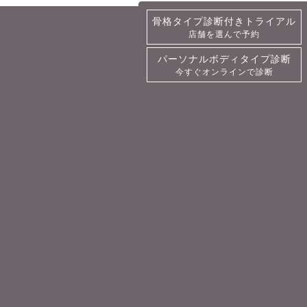
骨格タイプ診断付きトライアル
骨格タイプ診断付きトライアル
店舗を選んで予約
詳細・予約
パーソナルボディタイプ診断
パーソナルボディタイプ診断
今すぐオンラインで診断
今すぐオンラインで診断