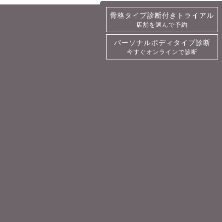
骨格タイプ診断付きトライアル
骨格タイプ診断付きトライアル
店舗を選んで予約
詳細・予約
パーソナルボディタイプ診断
パーソナルボディタイプ診断
今すぐオンラインで診断
今すぐオンラインで診断