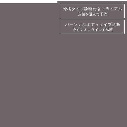
骨格タイプ診断付きトライアル
骨格タイプ診断付きトライアル
店舗を選んで予約
詳細・予約
パーソナルボディタイプ診断
パーソナルボディタイプ診断
今すぐオンラインで診断
今すぐオンラインで診断