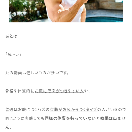
あとは
「尻トレ」
系の動画は怪しいものが多いです。
骨格や体質的に
お尻に筋肉がつきやすい人
や、
普通はお腹につくハズの
脂肪がお尻からつくタイプ
の人がいるので
同様の体質を持っていないと効果は出ませ
同じように実践しても
ん。