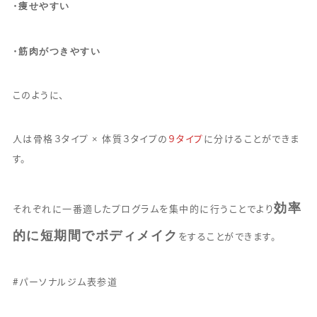
痩せやすい
・
筋肉がつきやすい
・
このように、
人は骨格３タイプ × 体質３タイプの
９タイプ
に分けることができま
す。
効率
それぞれに一番適したプログラムを集中的に行うことでより
的に短期間でボディメイク
をすることができます。
#パーソナルジム表参道