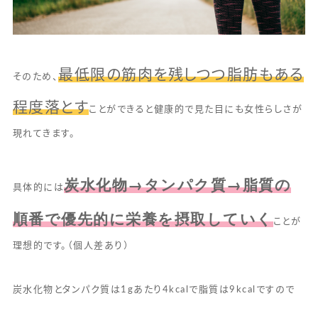
最低限の筋肉を残しつつ脂肪もある
そのため、
程度落とす
ことができると健康的で見た目にも女性らしさが
現れてきます。
炭水化物→タンパク質→脂質の
具体的には
順番で優先的に栄養を摂取していく
ことが
理想的です。（個人差あり）
炭水化物とタンパク質は1gあたり4kcalで脂質は9kcalですので