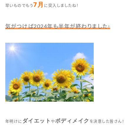
7月
早いものでもう
に突入しましたね！
気がつけば2024年も半年が終わりました
！
ダイエット
ボディメイク
年明けに
や
を決意した皆さん！