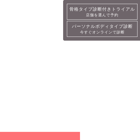
骨格タイプ診断付きトライアル
骨格タイプ診断付きトライアル
店舗を選んで予約
詳細・予約
パーソナルボディタイプ診断
パーソナルボディタイプ診断
今すぐオンラインで診断
今すぐオンラインで診断