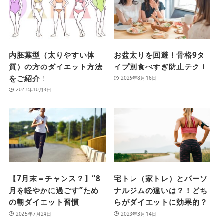
内胚葉型（太りやすい体
お盆太りを回避！骨格9タ
質）の方のダイエット方法
イプ別食べすぎ防止テク！
をご紹介！
2025年8月16日
2023年10月8日
【7月末＝チャンス？】“8
宅トレ（家トレ）とパーソ
月を軽やかに過ごす”ため
ナルジムの違いは？！どち
の朝ダイエット習慣
らがダイエットに効果的？
2025年7月24日
2023年3月14日