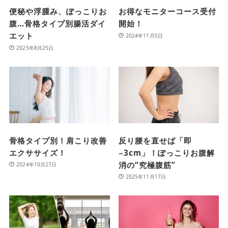
便秘や浮腫み、ぽっこりお
お得なモニターコース受付
腹…骨格タイプ別腸活ダイ
開始！
エット
2024年11月5日
2025年8月25日
骨格タイプ別！肩こり改善
反り腰を直せば「即
エクササイズ！
−3cm」！ぽっこりお腹解
消の“究極腹筋”
2024年10月27日
2025年11月17日