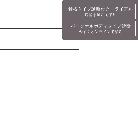
骨格タイプ診断付きトライアル
骨格タイプ診断付きトライアル
店舗を選んで予約
詳細・予約
パーソナルボディタイプ診断
パーソナルボディタイプ診断
今すぐオンラインで診断
今すぐオンラインで診断