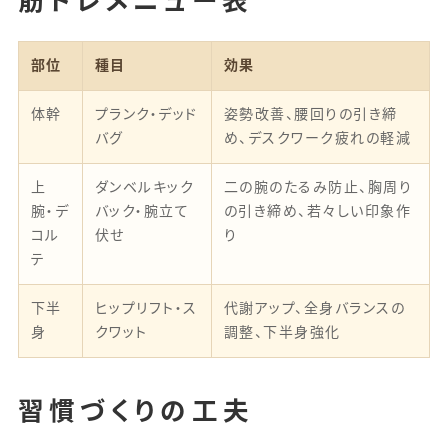
筋トレメニュー表
部位
種目
効果
体幹
プランク・デッド
姿勢改善、腰回りの引き締
バグ
め、デスクワーク疲れの軽減
上
ダンベルキック
二の腕のたるみ防止、胸周り
腕・デ
バック・腕立て
の引き締め、若々しい印象作
コル
伏せ
り
テ
下半
ヒップリフト・ス
代謝アップ、全身バランスの
身
クワット
調整、下半身強化
習慣づくりの工夫