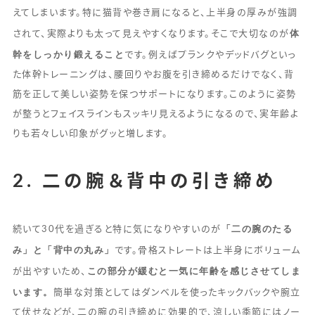
えてしまいます。特に猫背や巻き肩になると、上半身の厚みが強調
体
されて、実際よりも太って見えやすくなります。そこで大切なのが
幹をしっかり鍛えること
です。例えばプランクやデッドバグといっ
た体幹トレーニングは、腰回りやお腹を引き締めるだけでなく、背
筋を正して美しい姿勢を保つサポートになります。このように姿勢
が整うとフェイスラインもスッキリ見えるようになるので、実年齢よ
りも若々しい印象がグッと増します。
2. 二の腕＆背中の引き締め
「二の腕のたる
続いて30代を過ぎると特に気になりやすいのが
み」と「背中の丸み」
です。骨格ストレートは上半身にボリューム
この部分が緩むと一気に年齢を感じさせてしま
が出やすいため、
います。
簡単な対策としてはダンベルを使ったキックバックや腕立
て伏せなどが、二の腕の引き締めに効果的で、涼しい季節にはノー