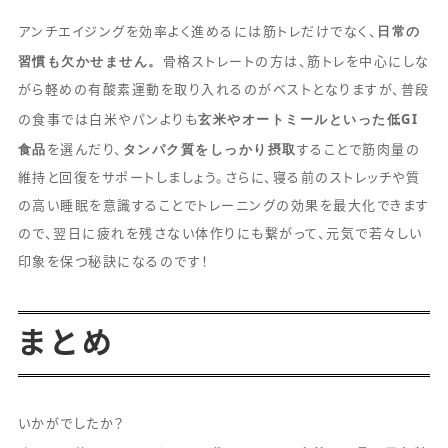
日常の
アンチエイジングを効率よく進めるには筋トレだけでなく、
習慣も欠かせません。
骨格ストレートの方は、筋トレを中心にしな
がら軽めの有酸素運動を取り入れるのがベストとなりますが、普段
玄米やオートミールといった低GI
の食事では白米やパンよりも
食品
タンパク質をしっかり摂取
を選んだり、
することで筋肉量の
維持と回復をサポートしましょう。さらに、寝る前のストレッチや質
の高い睡眠を意識することでトレーニングの効果を最大化できます
ので、翌日に疲れを残さない体作りにも繋がって、元気で若々しい
印象を保つ秘訣になるのです！
まとめ
いかがでしたか？