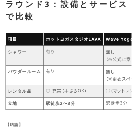
ラウンド3：設備とサービス
で比較
項目
ホットヨガスタジオLAVA
Wave Yoga 
シャワー
無し
有り
（※公式に案内
パウダールーム
無し
有り
（※更衣スペー
レンタル品
◎ 充実（手ぶらOK）
◯（マットレン
立地
駅徒歩2〜3分
駅徒歩3分
【結論】