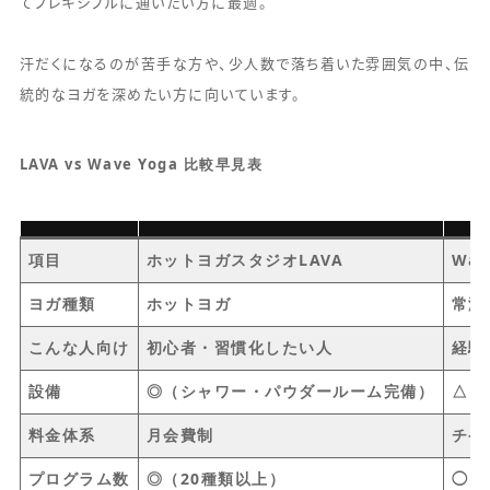
てフレキシブルに通いたい方に最適。
汗だくになるのが苦手な方や、少人数で落ち着いた雰囲気の中、伝
統的なヨガを深めたい方に向いています。
LAVA vs Wave Yoga 比較早見表
項目
ホットヨガスタジオLAVA
Wav
ヨガ種類
ホットヨガ
常温
こんな人向け
初心者・習慣化したい人
経験
設備
◎（シャワー・パウダールーム完備）
△（
料金体系
月会費制
チケ
プログラム数
◎（20種類以上）
◯（