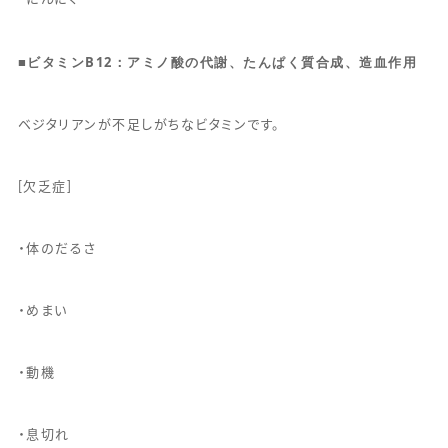
■
ビタミン
B12
：アミノ酸の代謝、たんぱく質合成、造血作用
ベジタリアンが不足しがちなビタミンです。
[欠乏症]
・体のだるさ
・めまい
・動機
・息切れ