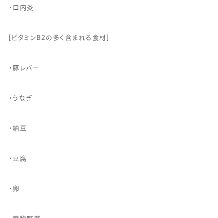
・口内炎
[ビタミンB2の多く含まれる食材]
・豚レバー
・うなぎ
・納豆
・豆腐
・卵