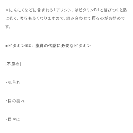
※にんにくなどに含まれる「アリシン」はビタミンB1と結びつくと熱
に強く、吸収も良くなりますので、組み合わせて摂るのがお勧めで
す。
■
ビタミン
B2
：脂質の代謝に必要なビタミン
[不足症]
・肌荒れ
・目の疲れ
・目やに