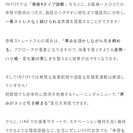
「骨格9タイプ診断」
INTO9では
をもとに、お客様一人ひとりの
体質や筋肉のつき方、脂肪のつきやすい部位まで徹底的に分析し、
一番ストレスなく続けられる方法
を提案することができます！
「厚みを活かしながら引き締め
骨格ストレートさんの場合は、
る」
姿勢・
アプローチが重要になりますので、体重を落とすよりも
ハリ感・立ち姿の美しさ
を整えると結果が出やすくなります。
そしてINTO9では無理な食事制限や過度な有酸素運動は推奨し
ていません！
“厚
短期間でも効率的に筋肉を刺激するトレーニングメニューで、
みがスッと引き締まる”
変化を実感できます。
さらに、LINEでの食事サポートや、モチベーション維持を高く維持
「今日も
できるような環境設備など、生活に忙しい30代女性でも