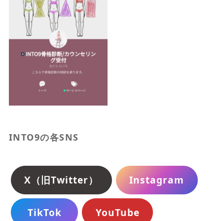
INTO9の各SNS
X（旧Twitter）
Instagram
TikTok
YouTube