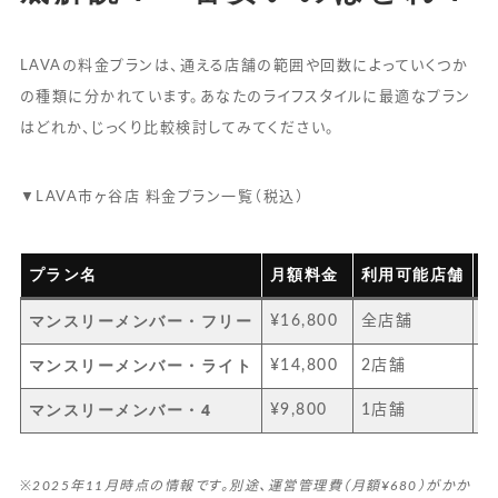
LAVAの料金プランは、通える店舗の範囲や回数によっていくつか
の種類に分かれています。あなたのライフスタイルに最適なプラン
はどれか、じっくり比較検討してみてください。
▼LAVA市ヶ谷店 料金プラン一覧（税込）
プラン名
月額料金
利用可能店舗
マンスリーメンバー・フリー
¥16,800
全店舗
出
マンスリーメンバー・ライト
¥14,800
2店舗
自
マンスリーメンバー・4
¥9,800
1店舗
ま
※2025年11月時点の情報です。別途、運営管理費（月額¥680）がかか