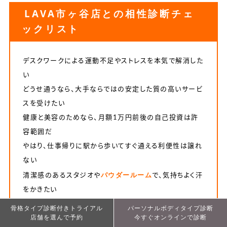
LAVA市ヶ谷店との相性診断チェ
ックリスト
デスクワークによる運動不足やストレスを本気で解消した
い
どうせ通うなら、大手ならではの安定した質の高いサービ
スを受けたい
健康と美容のためなら、月額1万円前後の自己投資は許
容範囲だ
やはり、仕事帰りに駅から歩いてすぐ通える利便性は譲れ
ない
パウダールーム
清潔感のあるスタジオや
で、気持ちよく汗
をかきたい
初心者歓迎
の雰囲気で、周りを気にせず自分のペースで
骨格タイプ診断付きトライアル
骨格タイプ診断付きトライアル
パーソナルボディタイプ診断
パーソナルボディタイプ診断
店舗を選んで予約
詳細・予約
今すぐオンラインで診断
今すぐオンラインで診断
始めたい