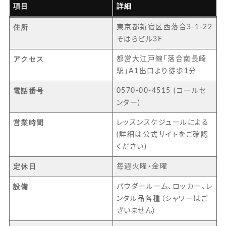
項目
詳細
住所
東京都新宿区西落合3-1-22
そはらビル3F
アクセス
都営大江戸線「落合南長崎
駅」A1出口より徒歩1分
電話番号
0570-00-4515 (コールセ
ンター)
営業時間
レッスンスケジュールによる
(詳細は公式サイトをご確認
ください)
定休日
毎週火曜・金曜
設備
パウダールーム、ロッカー、レ
ンタル品各種（シャワーはご
ざいません）