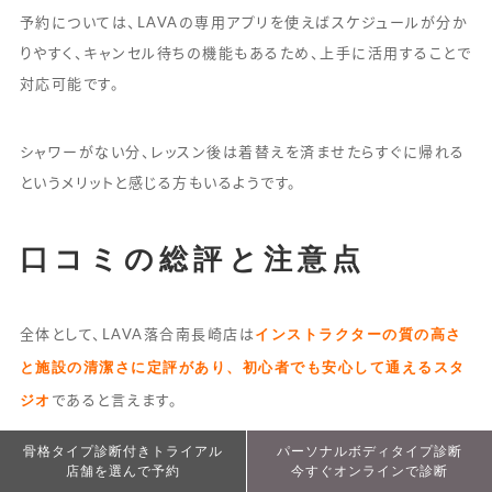
予約については、LAVAの専用アプリを使えばスケジュールが分か
りやすく、キャンセル待ちの機能もあるため、上手に活用することで
対応可能です。
シャワーがない分、レッスン後は着替えを済ませたらすぐに帰れる
というメリットと感じる方もいるようです。
口コミの総評と注意点
インストラクターの質の高さ
全体として、LAVA落合南長崎店は
と施設の清潔さに定評があり、初心者でも安心して通えるスタ
ジオ
であると言えます。
骨格タイプ診断付きトライアル
骨格タイプ診断付きトライアル
パーソナルボディタイプ診断
パーソナルボディタイプ診断
店舗を選んで予約
詳細・予約
今すぐオンラインで診断
今すぐオンラインで診断
ただし、口コミはあくまで個人の感想です。最終的には、あなた自