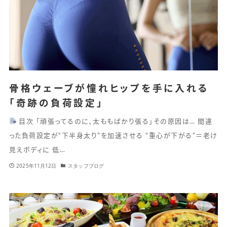
骨格ウェーブが憧れヒップを手に入れる
「奇跡の負荷設定」
目次 「頑張ってるのに、太ももばかり張る」その原因は… 間違
った負荷設定が“下半身太り”を加速させる “重心が下がる”＝老け
見えボディに 低…
2025年11月12日
スタッフブログ