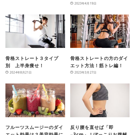
2023年4月19日
骨格ストレート３タイプ
骨格ストレートの方のダイ
別 上半身痩せ！
エット方法！筋トレ編！
2024年8月21日
2023年3月27日
フルーツスムージーのダイ
反り腰を直せば「即
エット効果は？美容効果に
−3cm」！ぽっこりお腹解