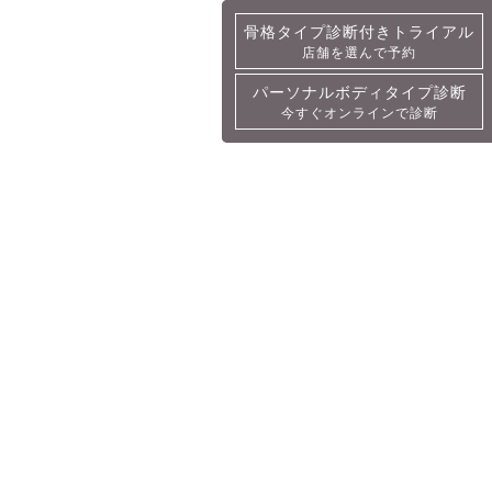
骨格タイプ診断付きトライアル
骨格タイプ診断付きトライアル
店舗を選んで予約
詳細・予約
パーソナルボディタイプ診断
パーソナルボディタイプ診断
今すぐオンラインで診断
今すぐオンラインで診断