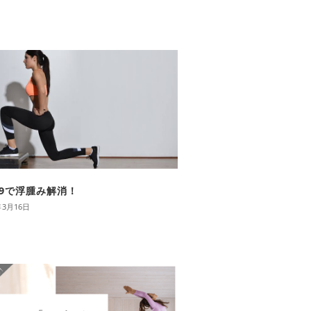
O 9で浮腫み解消！
年3月16日