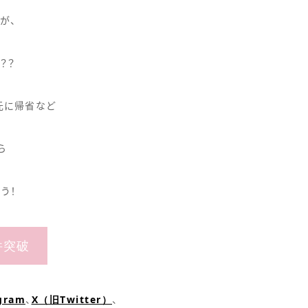
が、
？？
元に帰省など
ら
う！
件突破
gram
X（旧Twitter）
、
、