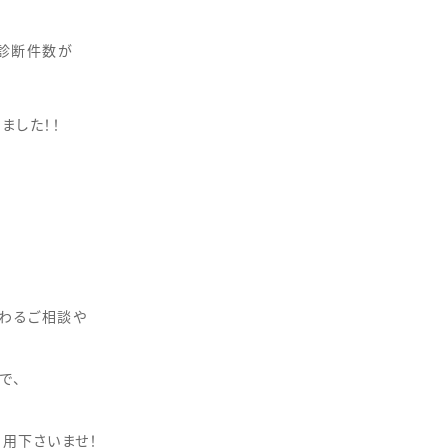
診断件数が
しました！！
つわるご相談や
で、
用下さいませ！