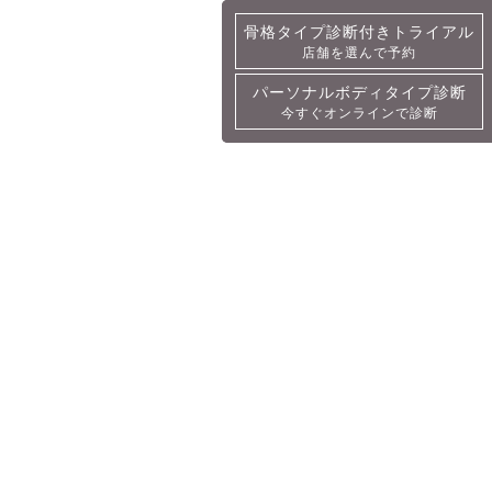
骨格タイプ診断付きトライアル
骨格タイプ診断付きトライアル
店舗を選んで予約
詳細・予約
パーソナルボディタイプ診断
パーソナルボディタイプ診断
今すぐオンラインで診断
今すぐオンラインで診断