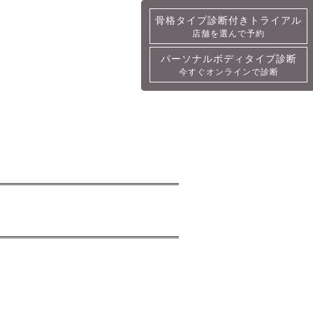
骨格タイプ診断付きトライアル
骨格タイプ診断付きトライアル
店舗を選んで予約
詳細・予約
パーソナルボディタイプ診断
パーソナルボディタイプ診断
今すぐオンラインで診断
今すぐオンラインで診断