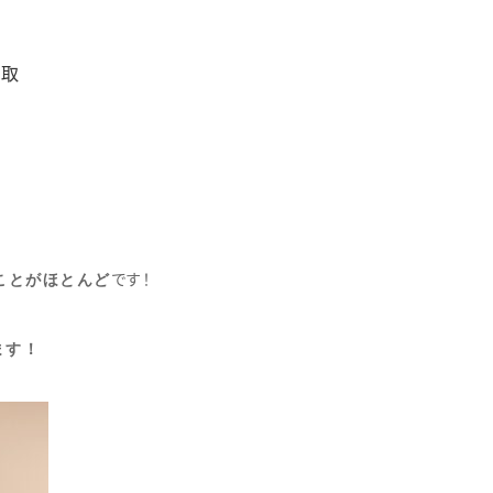
摂取
ことがほとんど
です！
ます！