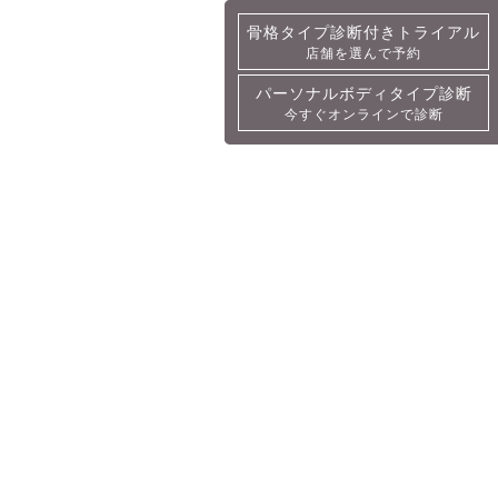
骨格タイプ診断付きトライアル
骨格タイプ診断付きトライアル
店舗を選んで予約
詳細・予約
パーソナルボディタイプ診断
パーソナルボディタイプ診断
今すぐオンラインで診断
今すぐオンラインで診断