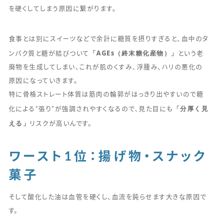
を硬くしてしまう原因に繋がります。
食事とは別にスイーツなどで余計に糖質を摂りすぎると、血中のタ
「AGEs（終末糖化産物）」
ンパク質と糖が結びついて
という老
廃物を生成してしまい、これが肌のくすみ、浮腫み、ハリの悪化の
原因になっていきます。
特に骨格ストレート体質は筋肉の輪郭がはっきり出やすいので糖
「分厚く見
化による“張り”が強調されやすくなるので、見た目にも
える」
リスクが高いんです。
ワースト1位：揚げ物・スナック
菓子
そして酸化した油は血管を硬くし、血流を鈍らせます大きな原因で
す。