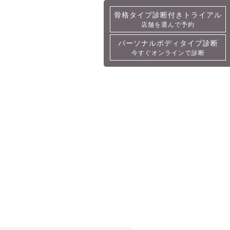
骨格タイプ診断付きトライアル
骨格タイプ診断付きトライアル
店舗を選んで予約
詳細・予約
パーソナルボディタイプ診断
パーソナルボディタイプ診断
今すぐオンラインで診断
今すぐオンラインで診断