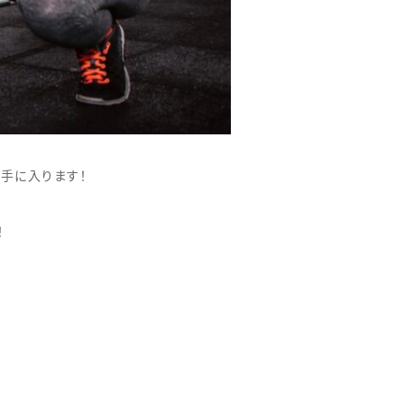
手に入ります！
！