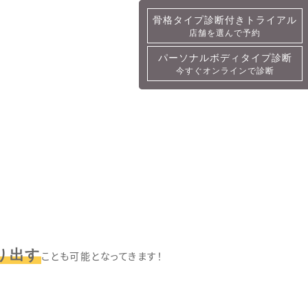
骨格タイプ診断付きトライアル
骨格タイプ診断付きトライアル
店舗を選んで予約
詳細・予約
パーソナルボディタイプ診断
パーソナルボディタイプ診断
今すぐオンラインで診断
今すぐオンラインで診断
り出す
ことも可能となってきます！